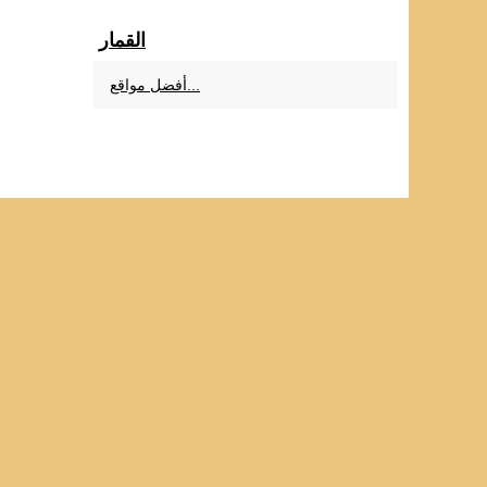
القمار
أفضل مواقع...