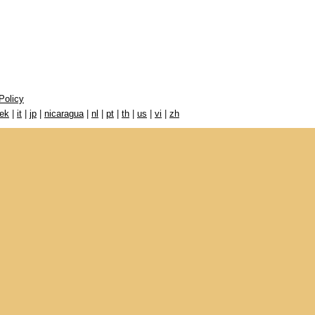
Policy
eek
|
it
|
jp
|
nicaragua
|
nl
|
pt
|
th
|
us
|
vi
|
zh