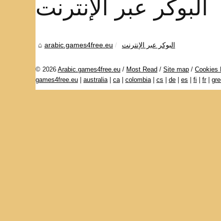
البوكر عبر الإنترنت
البوكر عبر الإنترنت
arabic.games4free.eu
© 2026
Arabic.games4free.eu
/
Most Read
/
Site map
/
Cookies 
games4free.eu
|
australia
|
ca
|
colombia
|
cs
|
de
|
es
|
fi
|
fr
|
gr